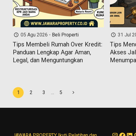
05 Agu 2026 -
Beli Properti
31 Jul 2
Tips Membeli Rumah Over Kredit:
Tips Men
Panduan Lengkap Agar Aman,
Akses Jal
Legal, dan Menguntungkan
Menumpan
1
2
3
…
5
Instag
Face
Li
JAWARA PROPERTY Ikuti Pelatihan dan