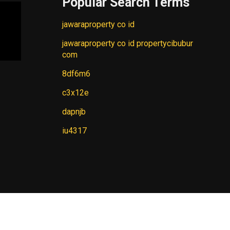
Popular Search Terms
jawaraproperty co id
jawaraproperty co id propertycibubur
com
8df6m6
c3x12e
dapnjb
iu4317