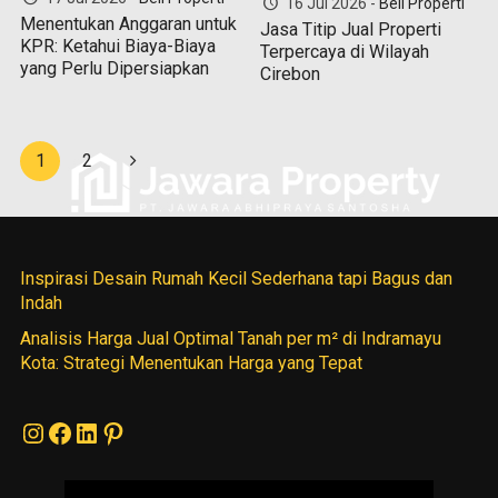
16 Jul 2026 -
Beli Properti
Menentukan Anggaran untuk
Jasa Titip Jual Properti
KPR: Ketahui Biaya-Biaya
Terpercaya di Wilayah
yang Perlu Dipersiapkan
Cirebon
1
2
Inspirasi Desain Rumah Kecil Sederhana tapi Bagus dan
Indah
Analisis Harga Jual Optimal Tanah per m² di Indramayu
Kota: Strategi Menentukan Harga yang Tepat
Instagram
Facebook
LinkedIn
Pinterest