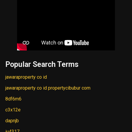
Popular Search Terms
jawaraproperty co id
jawaraproperty co id propertycibubur com
8df6m6
c3x12e
dapnjb
iu4317