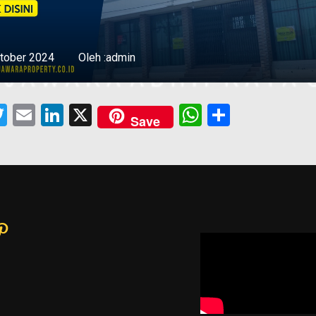
tober 2024
Oleh :admin
acebook
Twitter
Email
LinkedIn
X
WhatsApp
Share
Save
ram
book
nkedIn
Pinterest