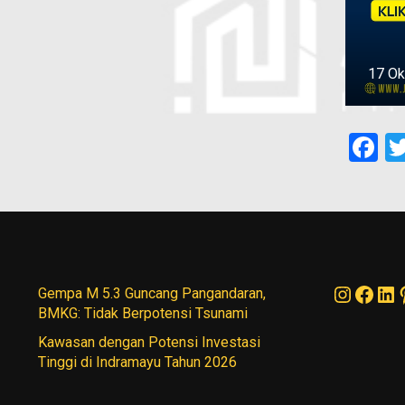
17 Ok
F
Instag
Face
Li
Gempa M 5.3 Guncang Pangandaran,
BMKG: Tidak Berpotensi Tsunami
Kawasan dengan Potensi Investasi
Tinggi di Indramayu Tahun 2026