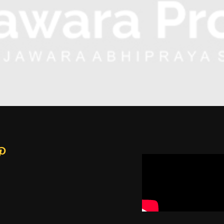
ram
book
nkedIn
Pinterest