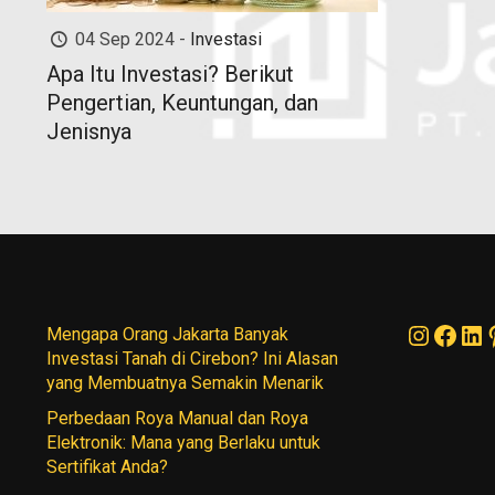
04 Sep 2024 -
Investasi
Apa Itu Investasi? Berikut
Pengertian, Keuntungan, dan
Jenisnya
Instag
Face
Li
Mengapa Orang Jakarta Banyak
Investasi Tanah di Cirebon? Ini Alasan
yang Membuatnya Semakin Menarik
Perbedaan Roya Manual dan Roya
Elektronik: Mana yang Berlaku untuk
Sertifikat Anda?