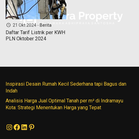
21 Okt 2024 -
Berita
Daftar Tarif Listrik per KWH
PLN Oktober 2024
Inspirasi Desain Rumah Kecil Sederhana tapi Bagus dan
Indah
Analisis Harga Jual Optimal Tanah per m² di Indramayu
Kota: Strategi Menentukan Harga yang Tepat
Instagram
Facebook
LinkedIn
Pinterest